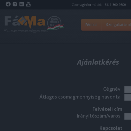
Csomaginformáció:
+36-1-300-9500
Főoldal
Szolgáltatáso
Ajánlatkérés
Cégnév:
Átlagos csomagmennyiség havonta:
Felvételi cím
Irányítószám/város:
Kapcsolat