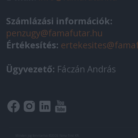
Számlázási információk:
penzugy@famafutar.hu
Értékesítés:
ertekesites@famaf
Ügyvezető:
Fáczán András
Minden jog fenntartva ©2026 Fáma First Kft.