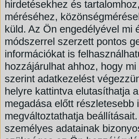
hirdetésekhez és tartalomhoz,
méréséhez, közönségmérésekh
küld.
Az Ön engedélyével mi é
módszerrel szerzett pontos g
információkat is felhasználhat
hozzájárulhat ahhoz, hogy mi é
szerint adatkezelést végezzü
helyre kattintva elutasíthatja
megadása előtt részletesebb i
megváltoztathatja beállításait.
személyes adatainak bizonyos