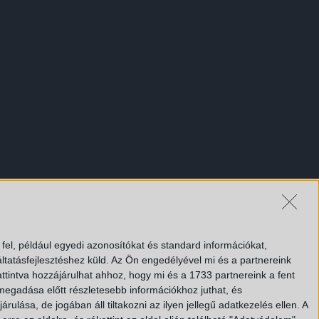
el, például egyedi azonosítókat és standard információkat,
tatásfejlesztéshez küld.
Az Ön engedélyével mi és a partnereink
ttintva hozzájárulhat ahhoz, hogy mi és a 1733 partnereink a fent
 megadása előtt részletesebb információkhoz juthat, és
lása, de jogában áll tiltakozni az ilyen jellegű adatkezelés ellen. A