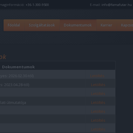
maginformáció:
+36-1-300-9500
E-mail:
info@famafutar.hu
Főoldal
Szolgáltatások
Dokumentumok
Karrier
Kapcso
ok
Dokumentumok
yes: 2026.02.30-tól)
Letöltés
: 2023.04.28-tól)
Letöltés
Letöltés
ati útmutatója
Letöltés
Letöltés
Letöltés
Letöltés