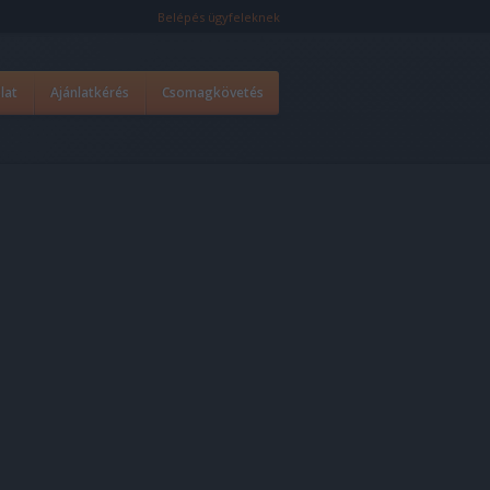
Belépés ügyfeleknek
lat
Ajánlatkérés
Csomagkövetés