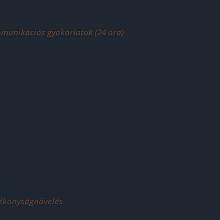
unikációs gyakorlatok (24 óra)
tékonyságnövelés