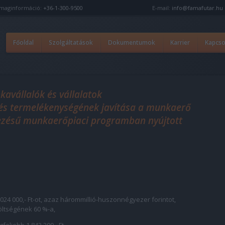
maginformáció:
+36-1-300-9500
E-mail:
info@famafutar.hu
Főoldal
Szolgáltatások
Dokumentumok
Karrier
Kapcso
avállalók és vállalatok
s termelékenységének javítása a munkaerő
evezésű munkaerőpiaci programban nyújtott
 024 000,- Ft-ot, azaz hárommillió-huszonnégyezer forintot,
öltségének 60 %-a,