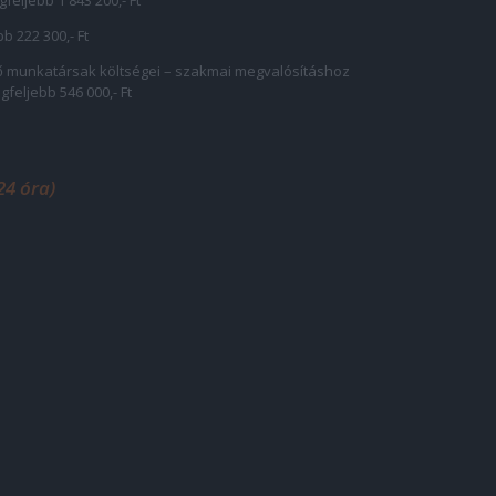
feljebb 1 843 200,- Ft
b 222 300,- Ft
 munkatársak költségei – szakmai megvalósításhoz
gfeljebb 546 000,- Ft
24 óra)