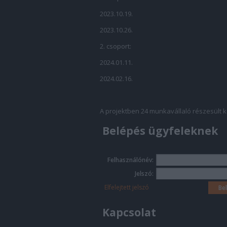
2023.10.19.
2023.10.26.
2. csoport:
2024.01.11.
2024.02.16.
A projektben 24 munkavállaló részesült
Belépés ügyfeleknek
Felhasználónév:
Jelszó:
Elfelejtett jelszó
Kapcsolat