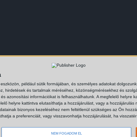
futar.hu
a
 eszközön, például sütik formájában, és személyes adatokat dolgozunk f
z, hirdetések és tartalmak méréséhez, közönségmérésekhez és szolgál
s azonosítási információkat is felhasználhatunk. A megfelelő helyre ka
elő helyre kattintva elutasíthatja a hozzájárulást, vagy a hozzájárulás
atainak bizonyos kezeléséhez nem feltétlenül szükséges az Ön hozzájáru
atja a preferenciáit, vagy visszavonhatja hozzájárulását, ha visszatér e
NEM FOGADOM EL