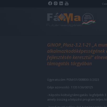
Cso
GINOP_Plusz-3.2.1-21 „A munk
alkalmazkodóképességének é
fejlesztésén keresztül” eln
támogatás tárgyában
Ügyiratszám: PEM/01/008830-3/2023
Gépi azonosító: 11351/36/00125
- Képzési költség támogatás: legfeljebb 3
amely összeg a képzési program teljes k