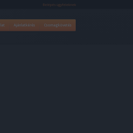
Belépés ügyfeleknek
lat
Ajánlatkérés
Csomagkövetés