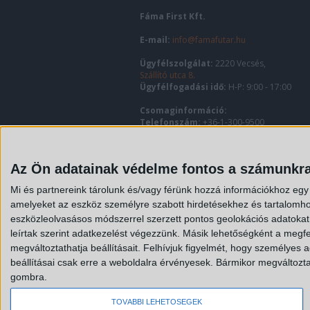
Fáma First Kft.
E-mail:
info@famafutar.hu
Ügyfélszolgálat:
2220 Vecsés,
Szállító utca 8.
Ügyfélfogadási idő:
H-P: 9:00 - 17:00
Csomaginformáció:
Telefonszám:
+36-1-300-9500
E-mail:
info@famafutar.hu
Számlázási információk:
penzugy@fama
Az Ön adatainak védelme fontos a számunkr
Értékesítés:
ertekesites@famafutar.hu
Mi és partnereink tárolunk és/vagy férünk hozzá információkhoz egy
Ügyvezető:
Fáczán András
amelyeket az eszköz személyre szabott hirdetésekhez és tartalomho
eszközleolvasásos módszerrel szerzett pontos geolokációs adatokat é
leírtak szerint adatkezelést végezzünk. Másik lehetőségként a megfel
megváltoztathatja beállításait.
Felhívjuk figyelmét, hogy személyes ad
beállításai csak erre a weboldalra érvényesek. Bármikor megváltoztath
gombra.
TOVÁBBI LEHETŐSÉGEK
Minden jog fenntartva ©2026 Fáma First Kft.