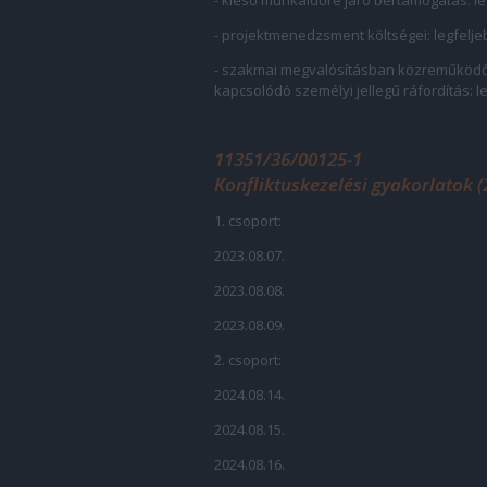
- kieső munkaidőre járó bértámogatás: leg
- projektmenedzsment költségei: legfeljeb
- szakmai megvalósításban közreműködő
kapcsolódó személyi jellegű ráfordítás: le
11351/36/00125-1
Konfliktuskezelési gyakorlatok (
1. csoport:
2023.08.07.
2023.08.08.
2023.08.09.
2. csoport:
2024.08.14.
2024.08.15.
2024.08.16.