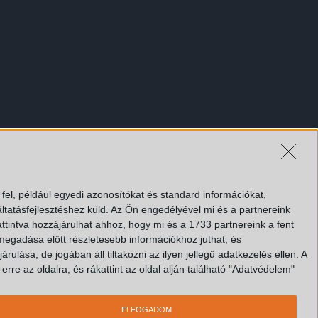
el, például egyedi azonosítókat és standard információkat,
tatásfejlesztéshez küld.
Az Ön engedélyével mi és a partnereink
ttintva hozzájárulhat ahhoz, hogy mi és a 1733 partnereink a fent
 megadása előtt részletesebb információkhoz juthat, és
lása, de jogában áll tiltakozni az ilyen jellegű adatkezelés ellen. A
rre az oldalra, és rákattint az oldal alján található "Adatvédelem"
ELFOGADOM
site engine by
Plex Online