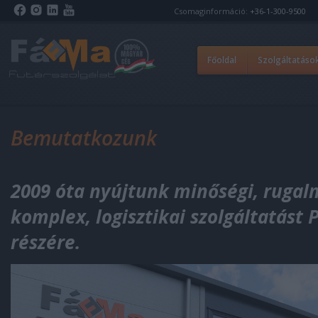
Csomaginformáció:
+36-1-300-9500
Főoldal
Szolgáltatáso
Bemutatkozunk
2009 óta
nyújtunk minőségi
, rug
al
komplex,
logisztikai szolgáltatást
részére.