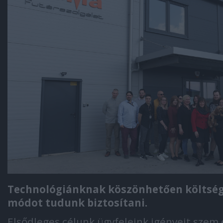
Technológiánknak köszönhetően költség
módot tudunk biztosítani.
Elsődleges célunk ügyfeleink igényeit szem 