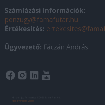
Számlázási információk:
penzugy@famafutar.hu
Értékesítés:
ertekesites@famaf
Ügyvezető:
Fáczán András
Minden jog fenntartva ©2026 Fáma First Kft.
Mobil verzióra váltás