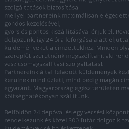
szolgáltatások biztosítása
mellyel partnereink maximálisan elégedett
gondos kezelésével,
gyors és pontos kiszállításával érjük el. Röv
dolgozunk, így 24 óra leforgása alatt eljutta
küldeményeket a címzettekhez. Minden oly
szereplőt szeretnénk megszólítani, aki ren
vesz csomagszállítási szolgáltatást.
Partnereink által feladott küldemények kéz
kerülnek mind üzleti, mind pedig magán cí
egyaránt. Magyarország egész területén m
költséghatékonyan szállítunk.
Belföldön 24 depóval és egy vecsési központi
rendelkezünk és közel 300 futár dolgozik az
küldemények célba érkezzenek.