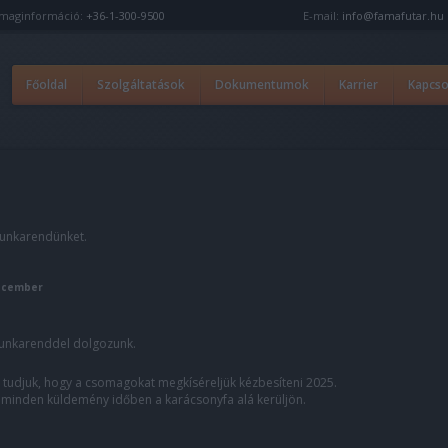
maginformáció:
+36-1-300-9500
E-mail:
info@famafutar.hu
Főoldal
Szolgáltatások
Dokumentumok
Karrier
Kapcso
munkarendünket.
december
unkarenddel dolgozunk.
ni tudjuk, hogy a csomagokat megkíséreljük kézbesíteni 2025.
minden küldemény időben a karácsonyfa alá kerüljön.