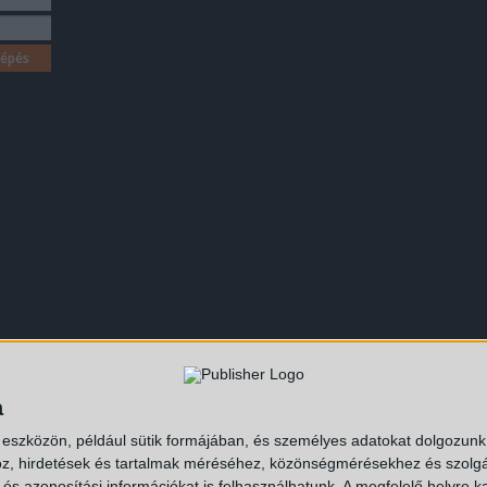
futar.hu
a
 eszközön, például sütik formájában, és személyes adatokat dolgozunk f
z, hirdetések és tartalmak méréséhez, közönségmérésekhez és szolgál
s azonosítási információkat is felhasználhatunk. A megfelelő helyre ka