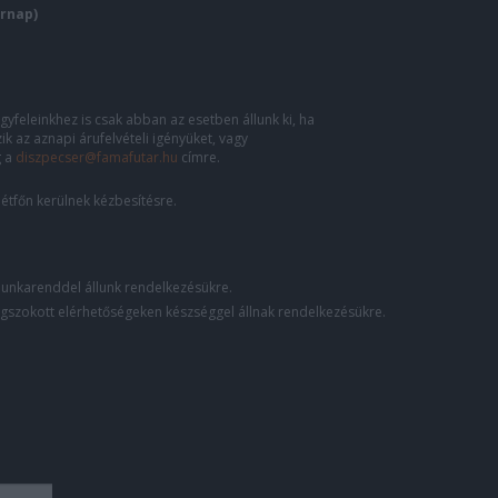
árnap)
gyfeleinkhez is csak abban az esetben állunk ki, ha
ik az aznapi árufelvételi igényüket, vagy
g a
diszpecser@famafutar.hu
címre.
étfőn kerülnek kézbesítésre.
unkarenddel állunk rendelkezésükre.
gszokott elérhetőségeken készséggel állnak rendelkezésükre.