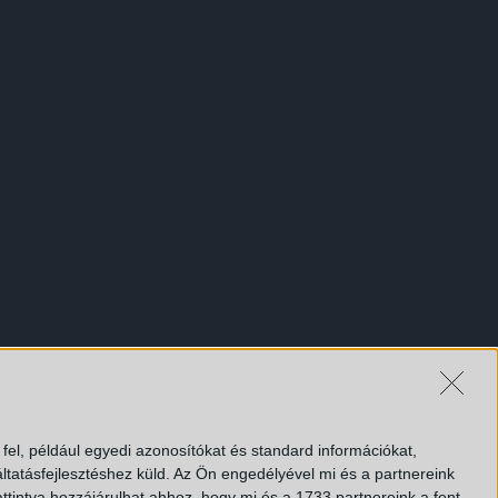
el, például egyedi azonosítókat és standard információkat,
tatásfejlesztéshez küld.
Az Ön engedélyével mi és a partnereink
ttintva hozzájárulhat ahhoz, hogy mi és a 1733 partnereink a fent