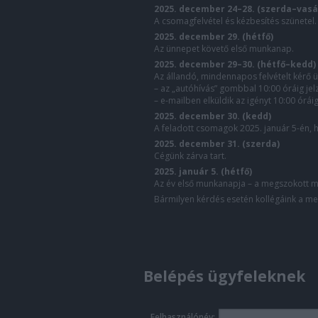
2025. december 24–28. (szerda–vas
A csomagfelvétel és kézbesítés szünetel.
2025. december 29. (hétfő)
Az ünnepet követő első munkanap.
2025. december 29–30. (hétfő–kedd)
Az állandó, mindennapos felvételt kérő ü
– az „autóhívás” gombbal 10:00 óráig jelz
– e-mailben elküldik az igényt 10:00 órái
2025. december 30. (kedd)
A feladott csomagok 2025. január 5-én, h
2025. december 31. (szerda)
Cégünk zárva tart.
2025. január 5. (hétfő)
Az év első munkanapja – a megszokott m
Bármilyen kérdés esetén kollégáink a me
Belépés ügyfeleknek
Felhasználónév: