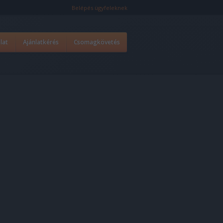
Belépés ügyfeleknek
lat
Ajánlatkérés
Csomagkövetés