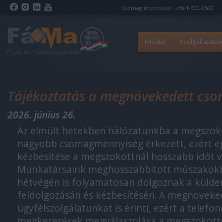
Csomaginformáció:
+36-1-300-9500
Főoldal
Szolgáltatáso
Tájékoztatás a megnövekedett cs
2026. június 26.
Az elmúlt hetekben hálózatunkba a megszok
nagyobb csomagmennyiség érkezett, ezért 
kézbesítése a megszokottnál hosszabb időt v
Munkatársaink meghosszabbított műszakokb
hétvégén is folyamatosan dolgoznak a küld
feldolgozásán és kézbesítésén. A megnöveke
ügyfélszolgálatunkat is érinti, ezért a telefo
megkeresések megválaszolása a megszokottn