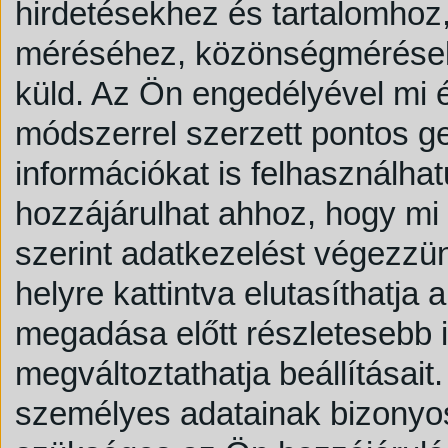
hirdetésekhez és tartalomhoz,
méréséhez, közönségmérésekh
küld.
Az Ön engedélyével mi é
módszerrel szerzett pontos g
információkat is felhasználhat
hozzájárulhat ahhoz, hogy mi é
szerint adatkezelést végezzü
helyre kattintva elutasíthatja
megadása előtt részletesebb i
megváltoztathatja beállításait.
személyes adatainak bizonyos