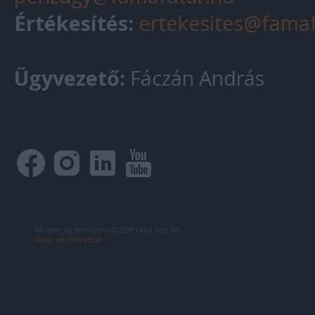
Értékesítés:
ertekesites@famaf
Ügyvezető:
Fáczán András
Minden jog fenntartva ©2026 Fáma First Kft.
Mobil verzióra váltás